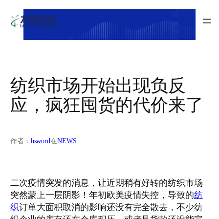
跳
indian
至
sex
内
XXXX
容
videos
bf
sex
纺织市场开始出现负反
tube
xxx
应，疯狂囤货的代价来了
hd
sex
xxxx
作者：
hsword
在
NEWS
hd
videos
pornos
二次疫情突发的消息，让近期稍有好转的纺织市场
porno
突然蒙上一层阴影！年初欧美疫情失控，导致的
纺
r57
织
订单大面积取消的影响还没有完全散去，不少纺
shell