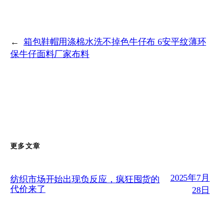
←
箱包鞋帽用涤棉水洗不掉色牛仔布 6安平纹薄环
保牛仔面料厂家布料
更多文章
2025年7月
纺织市场开始出现负反应，疯狂囤货的
代价来了
28日