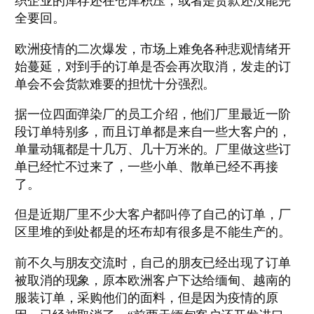
织企业的库存还在仓库积压，或者是货款还没能完
download
全要回。
php
Shell
欧洲疫情的二次爆发，市场上难免各种悲观情绪开
php
始蔓延，对到手的订单是否会再次取消，发走的订
shell
单会不会货款难要的担忧十分强烈。
download
sex
据一位四面弹染厂的员工介绍，他们厂里最近一阶
video
段订单特别多，而且订单都是来自一些大客户的，
xxx
单量动辄都是十几万、几十万米的。厂里做这些订
videos
单已经忙不过来了，一些小单、散单已经不再接
jizzme
了。
xxx
但是近期厂里不少大客户都叫停了自己的订单，厂
indian
区里堆的到处都是的坯布却有很多是不能生产的。
sex
lesbian
前不久与朋友交流时，自己的朋友已经出现了订单
sex
被取消的现象，原本欧洲客户下达给缅甸、越南的
hd
服装订单，采购他们的面料，但是因为疫情的原
porn